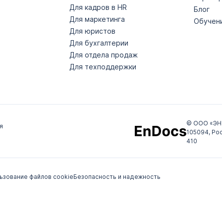
Для кадров в HR
Блог
Для маркетинга
Обучен
Для юристов
Для бухгалтерии
Для отдела продаж
Для техподдержки
© ООО «ЭН
я
105094, Рос
410
ьзование файлов cookie
Безопасность и надежность