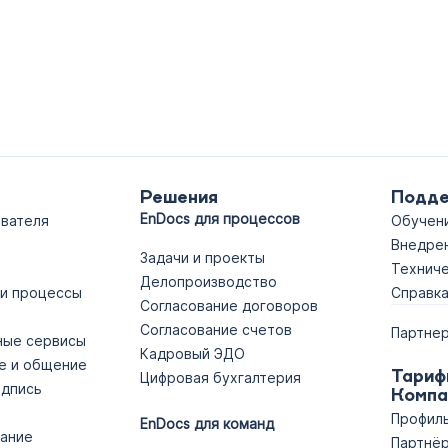
Решения
Подд
EnDocs для процессов
ователя
Обучен
Внедре
Задачи и проекты
Технич
Делопроизводство
 и процессы
Справк
Согласование договоров
Согласование счетов
Партнер
ные сервисы
Кадровый ЭДО
е и общение
Тариф
Цифровая бухгалтерия
одпись
Компа
Профиль
EnDocs для команд
ание
Партнёр