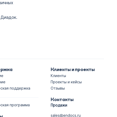
вичных
 Диадок.
ержка
Клиенты и проекты
ие
Клиенты
ние
Проекты и кейсы
еская поддержка
Отзывы
а
Контакты
ская программа
Продажи
sales@endocs.ru
ы