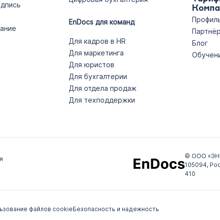
одпись
Компа
Профиль
EnDocs для команд
ание
Партнёр
Для кадров в HR
Блог
Для маркетинга
Обучен
Для юристов
Для бухгалтерии
Для отдела продаж
Для техподдержки
© ООО «ЭН
я
105094, Рос
410
ьзование файлов cookie
Безопасность и надежность