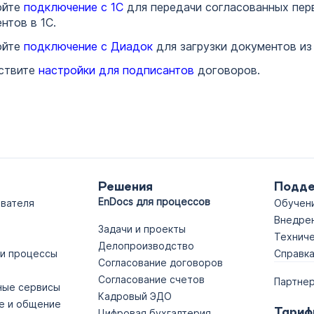
ойте
подключение с 1С
для передачи согласованных пер
нтов в 1С.
ойте
подключение с Диадок
для загрузки документов из
ствите
настройки для подписантов
договоров.
Решения
Подд
EnDocs для процессов
ователя
Обучен
Внедре
Задачи и проекты
Технич
Делопроизводство
 и процессы
Справк
Согласование договоров
Согласование счетов
Партнер
ные сервисы
Кадровый ЭДО
е и общение
Тариф
Цифровая бухгалтерия