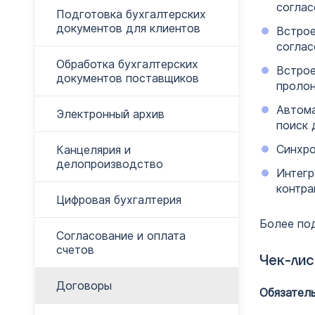
соглас
Подготовка бухгалтерских
документов для клиентов
Встрое
соглас
Обработка бухгалтерских
Встрое
документов поставщиков
пролон
Автома
Электронный архив
поиск 
Синхро
Канцелярия и
делопроизводство
Интегр
контра
Цифровая бухгалтерия
Более по
Согласование и оплата
счетов
Чек-лис
Договоры
Обязател