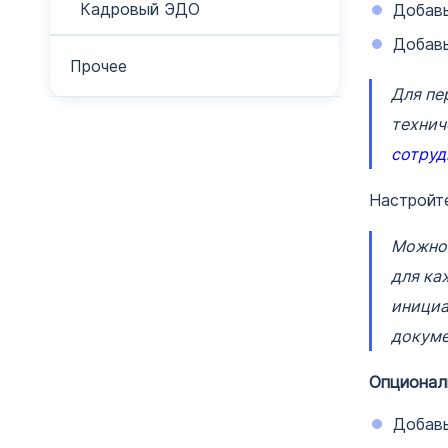
Кадровый ЭДО
Добав
Добав
Прочее
Для пе
технич
сотруд
Настройт
Можно 
для ка
инициа
докуме
Опционал
Добав