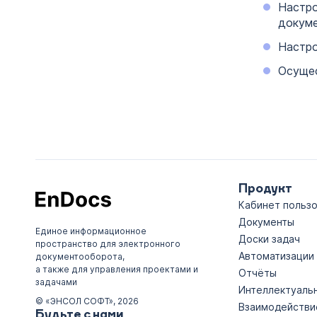
Настр
докуме
Настр
Осуще
Продукт
Кабинет польз
Документы
Единое информационное
Доски задач
пространство для электронного
Автоматизации
документооборота,
а также для управления проектами и
Отчёты
задачами
Интеллектуаль
© «ЭНСОЛ СОФТ», 2026
Взаимодействи
Будьте с нами