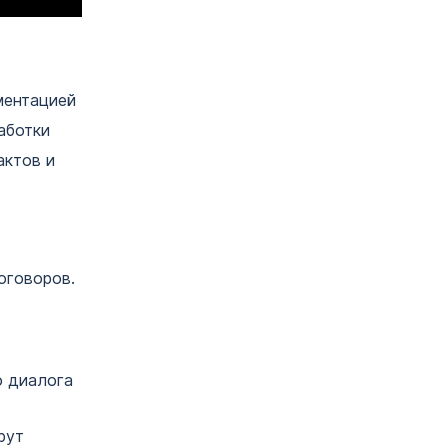
ментацией
аботки
актов и
оговоров.
о диалога
рут