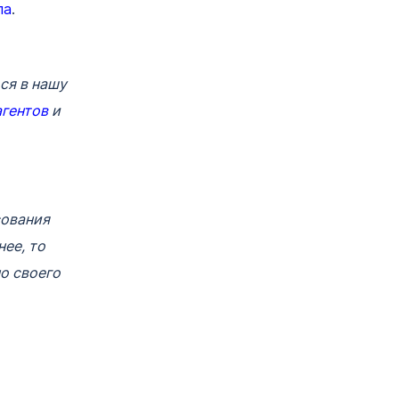
па
.
ся в нашу
агентов
и
сования
ее, то
о своего