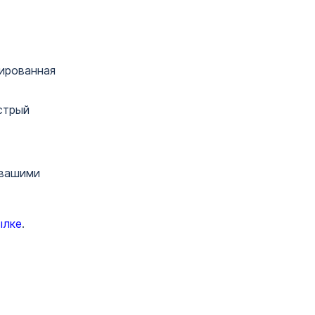
ированная
стрый
 вашими
ылке
.