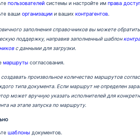
ьте
пользователей
системы и настройте им
права досту
ьте ваши
организации
и ваших
контрагентов
.
рвичного заполнения справочников вы можете обратить
ескую поддержку, направив заполненный шаблон
контр
ников
с данными для загрузки.
е
маршруты
согласования.
создавать произвольное количество маршрутов согла
ждого типа документа. Если маршрут не определен заран
тор может вручную указать исполнителей для конкретн
нта на этапе запуска по маршруту
.
ьно
ьте
шаблоны
документов.