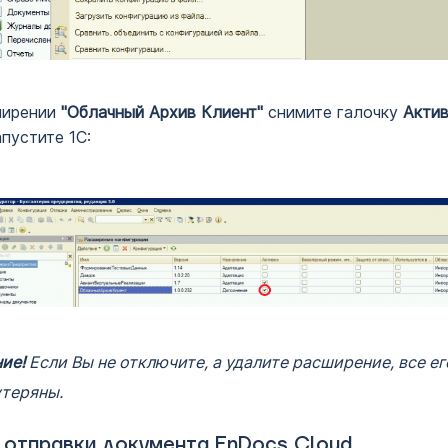
ширении
"Облачный Архив Клиент"
снимите галочку
Акти
пустите 1С:
ие!
Если Вы не отключите, а удалите расширение, все е
утеряны.
отправки документа EnDocs Cloud