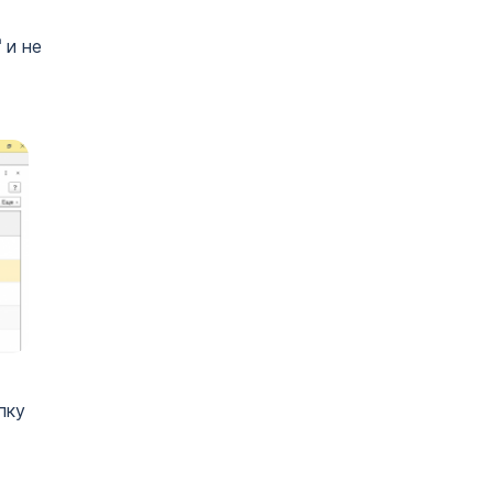
"
и не
пку