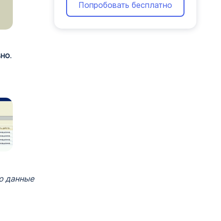
Попробовать бесплатно
вно
.
го данные