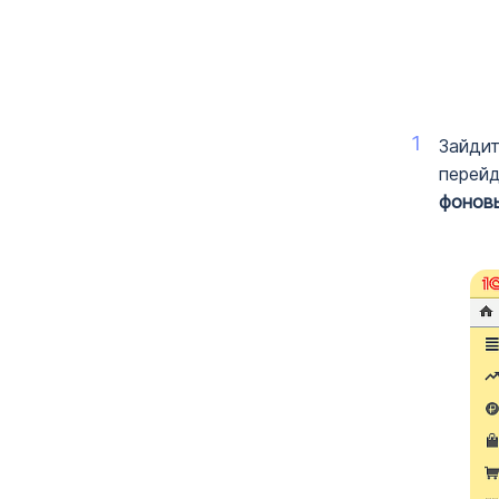
Зайдит
перей
фоновы