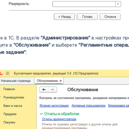
е в 1С. В разделе
"Администрирование"
в настройках п
дите в
"Обслуживание"
и выберете
"Регламентные операц
е задания"
: