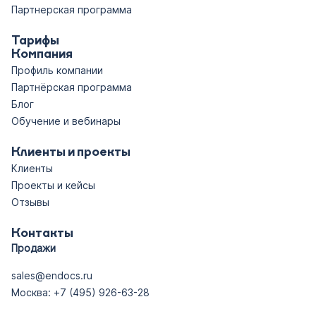
                           - В отпуске
Партнерская программа
                           - В 
командировке
Тарифы
Компания
                           - Уволен
Профиль компании
                         ",

Партнёрская программа
        "example": ""Работает""

Блог
    },

Обучение и вебинары
    "WorkPhone": {

        "required": false,

Клиенты и проекты
        "type": "string",

Клиенты
        "description": "Номер телефона 
Проекты и кейсы
Отзывы
сотрудника",

        "example": ""+7(499)987-65-43""

Контакты
    },

Продажи
    "RequestID": {

sales@endocs.ru
        "required": false,

Москва: +7 (495) 926-63-28
        "type": "string",

        "description": "ID запроса",
