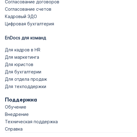
Согласование договоров
            }

}
Согласование счетов
        }

Кадровый ЭДО
    },

Цифровая бухгалтерия
    "Position": {

        "required": false,

EnDocs для команд
        "type": "string",

Для кадров в HR
        "description": "Должность 
Для маркетинга
сотрудника",

Для юристов
        "example": ""Директор 
Для бухгалтерии
департамента""

Для отдела продаж
    },

Для техподдержки
    "State": {

        "required": false,

Поддержка
        "type": "string",

Обучение
        "description": "Статус:
Внедрение
                           - Работает
Техническая поддержка
Справка
                           - Не оформлен