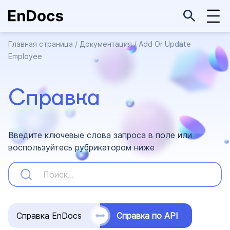
Главная страница
/
Документация
/
Add Or Update
Employee
Справка
Введите ключевые слова запроса в поле или
воспользуйтесь рубрикатором ниже
Справка EnDocs
Справка по API