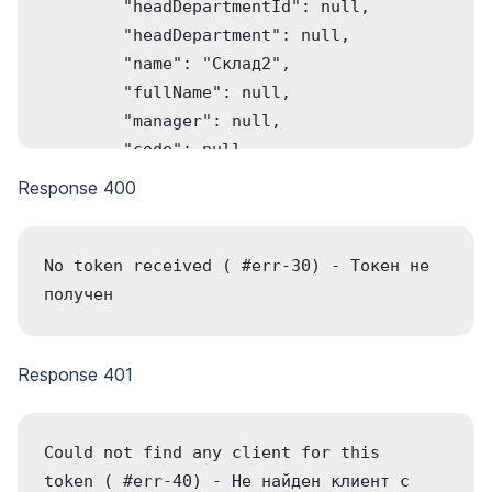
        "headDepartmentId": null,

    "LastName": {

        "headDepartment": null,

        "required": true,

        "name": "Склад2",

        "type": "string",

        "fullName": null,

        "description": "Фамилия",

        "manager": null,

        "example": ""Иванов""

        "code": null,

    },

        "ext_ID": "5678",

Response 400
    "MiddleName": {

        "clientId": 1,

        "required": true,

        "organizationID": null,

        "type": "string",

        "organizationName": null

No token received ( #err-30) - Токен не 
        "description": "Отчество",

    },

получен
        "example": ""Иванович""

    "organizationID": 50,

    },

    "organization": {

    "MobilePhone": {

Response 401
        "id": 50,

        "required": false,

        "name": "ООО Ромашка",

        "type": "string",

        "inn": "7799555551",

Could not find any client for this 
        "description": "Номер телефона 
        "kpp": "968601000",

token ( #err-40) - Не найден клиент с 
сотрудника",

        "clientId": 1,
