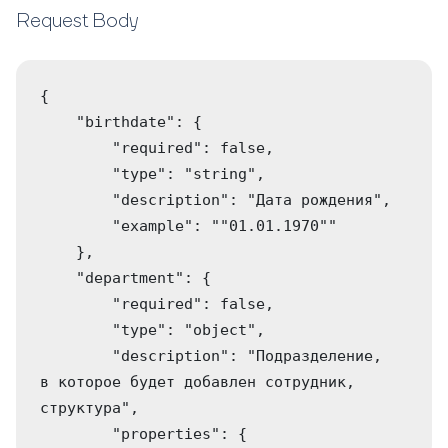
Request Body
{

    "birthdate": {

        "required": false,

        "type": "string",

        "description": "Дата рождения",

        "example": ""01.01.1970""

    },

    "department": {

        "required": false,

        "type": "object",

        "description": "Подразделение, 
в которое будет добавлен сотрудник, 
структура",

        "properties": {
