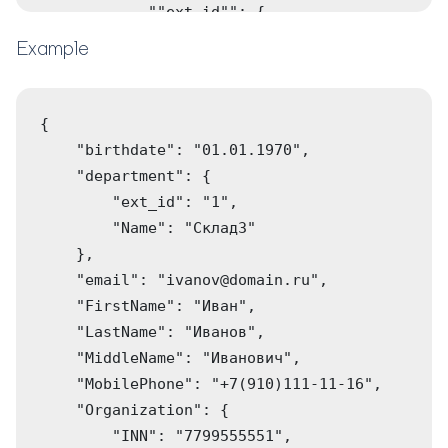
            ""ext_id"": {

                "type": "string",

Example
                "description": "ID 
внешней системы подразделения",

                "example": ""1""

{

            },

    "birthdate": "01.01.1970",

            ""Name"": {

    "department": {

                "type": "string",

        "ext_id": "1",

                "description": 
        "Name": "Склад3"

"Название подразделения",

    },

                "example": ""Склад3""

    "email": "ivanov@domain.ru",

            }

    "FirstName": "Иван",

        }

    "LastName": "Иванов",

    },

    "MiddleName": "Иванович",

    "Ext_ID": {

    "MobilePhone": "+7(910)111-11-16",

        "required": false,

    "Organization": {

        "type": "string",

        "INN": "7799555551",
