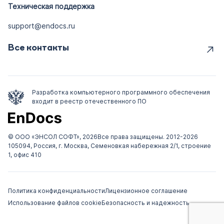
Техническая поддержка
        "example": ""3896d212-b799-4dcc-
8d73-617ff0224b46""

support@endocs.ru
    },

Все контакты
    "ExtPhone": {

        "required": false,

        "type": "string",

        "description": "Добавочный к 
Разработка компьютерного программного обеспечения
номеру телефона",

входит в реестр отечественного ПО
        "example": ""11""

    },

© ООО «ЭНСОЛ СОФТ», 2026
Все права защищены. 2012-2026
    "Telegram": {

105094, Россия, г. Москва, Семеновкая набережная 2/1, строение
        "required": false,

1, офис 410
        "type": "string",

        "description": "Адрес в 
Политика конфиденциальности
Лицензионное соглашение
Telegram",

Использование файлов cookie
Безопасность и надежность
        "example": ""@ivanov""

    },
